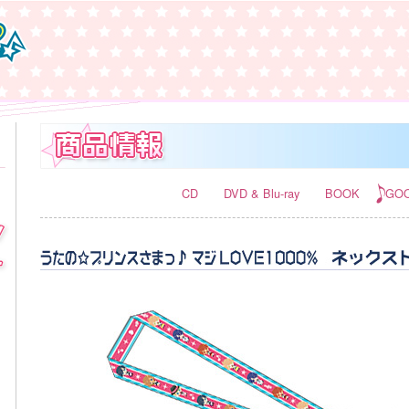
CD
DVD & Blu-ray
BOOK
GO