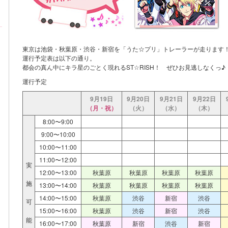
東京は池袋・秋葉原・渋谷・新宿を「うた☆プリ」トレーラーが走ります
運行予定表は以下の通り。
都会の真ん中にキラ星のごとく現れるST☆RISH！ ぜひお見逃しなくっ♪
運行予定
9月19日
9月20日
9月21日
9月22日
（月・祝）
（火）
（水）
（木）
8:00〜9:00
9:00〜10:00
10:00〜11:00
11:00〜12:00
実
12:00〜13:00
秋葉原
秋葉原
秋葉原
秋葉原
施
13:00〜14:00
秋葉原
秋葉原
秋葉原
秋葉原
14:00〜15:00
秋葉原
渋谷
新宿
渋谷
可
15:00〜16:00
秋葉原
渋谷
新宿
渋谷
能
16:00〜17:00
秋葉原
新宿
渋谷
新宿